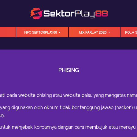
INFO SEKTORPLAY88
MIX PARLAY 2026
POLA S
PHISING
ati pada website phising atau website palsu yang mengatas na
u yang digunakan oleh oknum tidak bertanggung jawab (hacker)
ay.
 untuk menjebak korbannya dengan cara membujuk atau merayu 