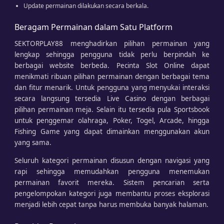
Update permainan dilakukan secara berkala.
Beragam Permainan dalam Satu Platform
SEKTORPLAY88 menghadirkan pilihan permainan yang
lengkap sehingga pengguna tidak perlu berpindah ke
berbagai website berbeda. Pecinta Slot Online dapat
menikmati ribuan pilihan permainan dengan berbagai tema
dan fitur menarik. Untuk pengguna yang menyukai interaksi
secara langsung tersedia Live Casino dengan berbagai
pilihan permainan meja. Selain itu tersedia pula Sportsbook
untuk penggemar olahraga, Poker, Togel, Arcade, hingga
Fishing Game yang dapat dimainkan menggunakan akun
yang sama.
Seluruh kategori permainan disusun dengan navigasi yang
rapi sehingga memudahkan pengguna menemukan
permainan favorit mereka. Sistem pencarian serta
pengelompokan kategori juga membantu proses eksplorasi
menjadi lebih cepat tanpa harus membuka banyak halaman.