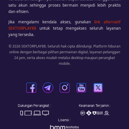
satu akun sehingga proses bermain menjadi lebih praktis
dan efisien.
Jika mengalami kendala akses, gunakan
link alternatif
SEKTORPLAY88
untuk tetap mengakses seluruh layanan
yang tersedia.
© 2026 SEKTORPLAY88. Seluruh hak cipta dilindungi. Platform hiburan
online dengan berbagai pilihan permainan digital, layanan pelanggan
24 jam, serta akses mudah melalui desktop maupun perangkat
mobile.
Dukungan Perangkat :
Keamanan Terjamin :
Lisensi :