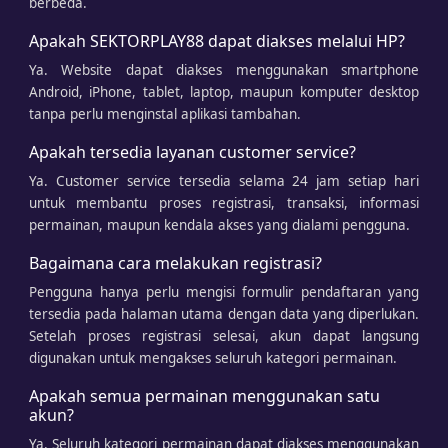
berbeda.
Apakah SEKTORPLAY88 dapat diakses melalui HP?
Ya. Website dapat diakses menggunakan smartphone
Android, iPhone, tablet, laptop, maupun komputer desktop
tanpa perlu menginstal aplikasi tambahan.
Apakah tersedia layanan customer service?
Ya. Customer service tersedia selama 24 jam setiap hari
untuk membantu proses registrasi, transaksi, informasi
permainan, maupun kendala akses yang dialami pengguna.
Bagaimana cara melakukan registrasi?
Pengguna hanya perlu mengisi formulir pendaftaran yang
tersedia pada halaman utama dengan data yang diperlukan.
Setelah proses registrasi selesai, akun dapat langsung
digunakan untuk mengakses seluruh kategori permainan.
Apakah semua permainan menggunakan satu
akun?
Ya. Seluruh kategori permainan dapat diakses menggunakan