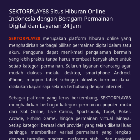
SEKTORPLAY88 Situs Hiburan Online
Indonesia dengan Beragam Permainan
Digital dan Layanan 24 Jam
SEKTORPLAY88
merupakan platform hiburan online yang
menghadirkan berbagai pilihan permainan digital dalam satu
akun. Pengguna dapat menikmati pengalaman bermain
yang lebih praktis tanpa harus membuat banyak akun untuk
setiap kategori permainan. Seluruh layanan dirancang agar
mudah diakses melalui desktop, smartphone Android,
iPhone, maupun tablet sehingga aktivitas bermain dapat
dilakukan kapan saja selama terhubung dengan internet.
Sebagai platform yang terus berkembang, SEKTORPLAY88
menghadirkan berbagai kategori permainan populer mulai
dari Slot Online, Live Casino, Sportsbook, Togel, Poker,
Arcade, Fishing Game, hingga permainan virtual lainnya.
Setiap kategori berasal dari provider yang telah dikenal luas
sehingga memberikan variasi permainan yang lengkap
dengan tampilan modern, performa stabil, dan navigasi