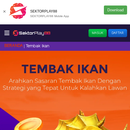
Download
×
SEKTORPLAY88
SEKTORPLAY88 Mobile App
MASUK
DAFTAR
BERANDA
Tembak Ikan