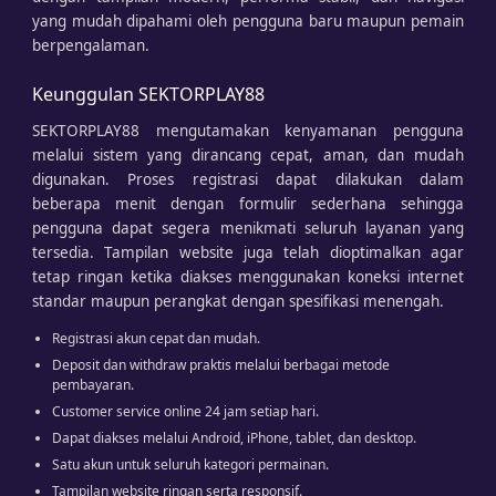
yang mudah dipahami oleh pengguna baru maupun pemain
berpengalaman.
Keunggulan SEKTORPLAY88
SEKTORPLAY88 mengutamakan kenyamanan pengguna
melalui sistem yang dirancang cepat, aman, dan mudah
digunakan. Proses registrasi dapat dilakukan dalam
beberapa menit dengan formulir sederhana sehingga
pengguna dapat segera menikmati seluruh layanan yang
tersedia. Tampilan website juga telah dioptimalkan agar
tetap ringan ketika diakses menggunakan koneksi internet
standar maupun perangkat dengan spesifikasi menengah.
Registrasi akun cepat dan mudah.
Deposit dan withdraw praktis melalui berbagai metode
pembayaran.
Customer service online 24 jam setiap hari.
Dapat diakses melalui Android, iPhone, tablet, dan desktop.
Satu akun untuk seluruh kategori permainan.
Tampilan website ringan serta responsif.